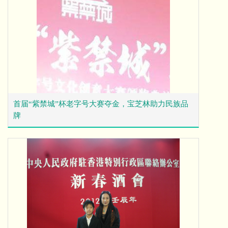
首届“紫禁城”杯老字号大赛夺金，宝芝林助力民族品
牌